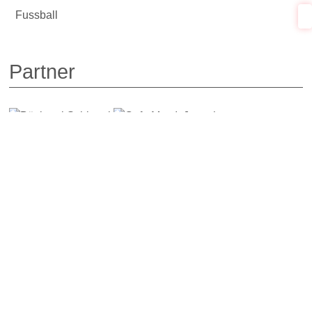
Fussball
Partner
Links
Kontakt
Sparten
Fussball
Impressum
Turnverein Tegernsee 1888 e. V.
Schach
Datenschutz
Pöttinger Str. 9
Basketball
Kontakt
83684 Tegernsee
Cricket
Satzung
Email:
tvt@tv-tegernsee.de
Turnen
Mitgliedsantrag
Fitness
Bandenwerbung